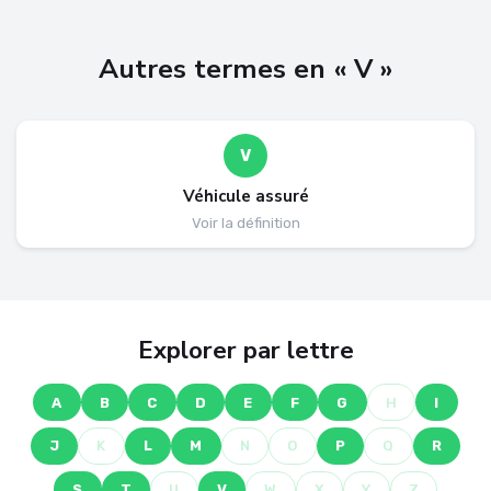
Autres termes en « V »
V
Véhicule assuré
Voir la définition
Explorer par lettre
A
B
C
D
E
F
G
H
I
J
K
L
M
N
O
P
Q
R
S
T
U
V
W
X
Y
Z