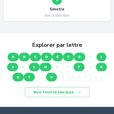
Sinistre
Voir la définition
Explorer par lettre
A
B
C
D
E
F
G
H
I
J
K
L
M
N
O
P
Q
R
S
T
U
V
W
X
Y
Z
Voir tout le lexique