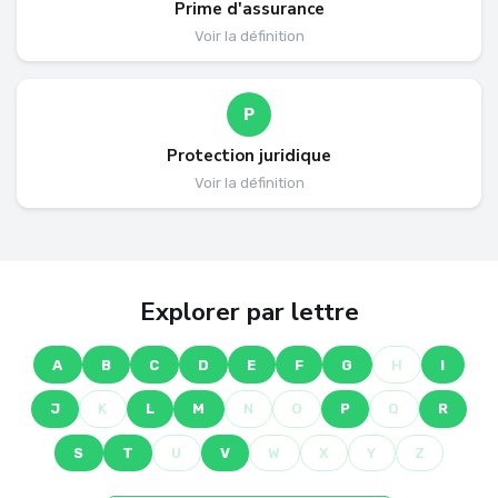
Prime d'assurance
Voir la définition
P
Protection juridique
Voir la définition
Explorer par lettre
A
B
C
D
E
F
G
H
I
J
K
L
M
N
O
P
Q
R
S
T
U
V
W
X
Y
Z