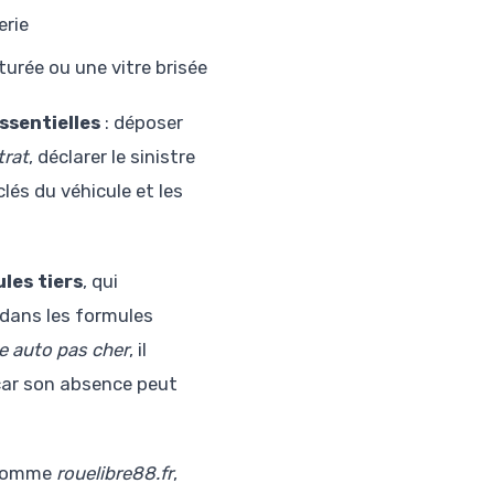
erie
cturée ou une vitre brisée
ssentielles
: déposer
trat
, déclarer le sinistre
lés du véhicule et les
les tiers
, qui
 dans les formules
e auto pas cher
, il
, car son absence peut
e comme
rouelibre88.fr
,