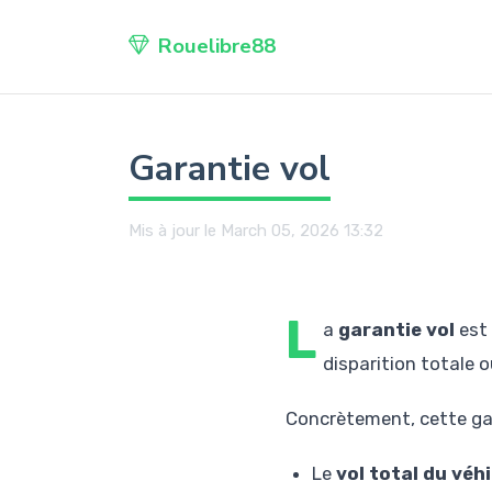
Rouelibre88
Garantie vol
Mis à jour le March 05, 2026 13:32
L
a
garantie vol
est 
disparition totale o
Concrètement, cette gar
Le
vol total du véh