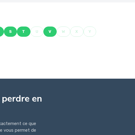
S
T
U
V
W
X
Y
 perdre en
exactement ce que
gne vous permet de