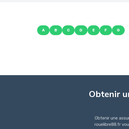
A
B
C
D
E
F
G
Obtenir u
Obtenir une assu
rouelibre88.fr vo