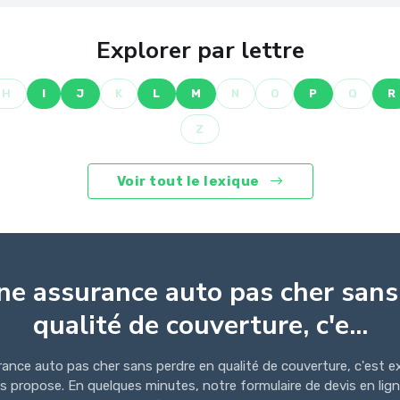
Explorer par lettre
H
I
J
K
L
M
N
O
P
Q
R
Z
Voir tout le lexique
ne assurance auto pas cher sans
qualité de couverture, c'e...
rance auto pas cher sans perdre en qualité de couverture, c'est 
us propose. En quelques minutes, notre formulaire de devis en li