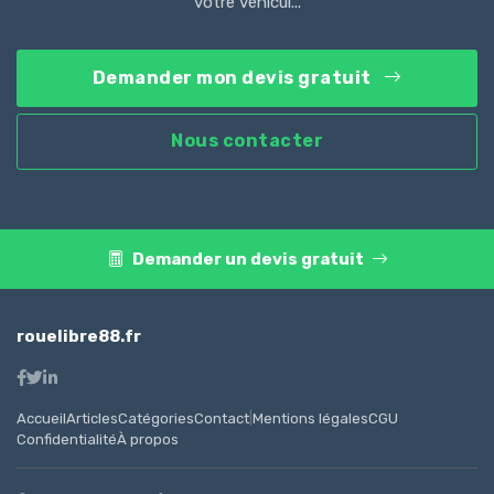
votre véhicul...
Demander mon devis gratuit
Nous contacter
Demander un devis gratuit
rouelibre88.fr
Accueil
Articles
Catégories
Contact
|
Mentions légales
CGU
Confidentialité
À propos