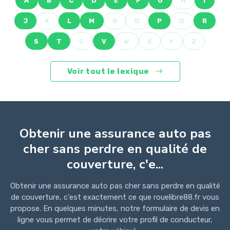
A
B
C
D
E
F
G
H
I
J
K
L
M
N
O
P
Q
R
S
T
U
V
W
X
Y
Z
Voir tout le lexique
Obtenir une assurance auto pas
cher sans perdre en qualité de
couverture, c'e...
Obtenir une assurance auto pas cher sans perdre en qualité
de couverture, c'est exactement ce que rouelibre88.fr vous
propose. En quelques minutes, notre formulaire de devis en
ligne vous permet de décrire votre profil de conducteur,