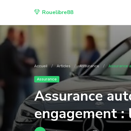
Rouelibre88
Accueil
Articles
Assurance
Assurance au
Assurance
Assurance aut
engagement : l