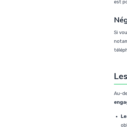
est p
Nég
Si vo
notam
télép
Les
Au-del
enga
Le
ob