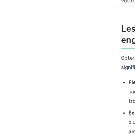
votre
Les
en
Opter
signif
Fl
ca
tr
Éc
pl
ju