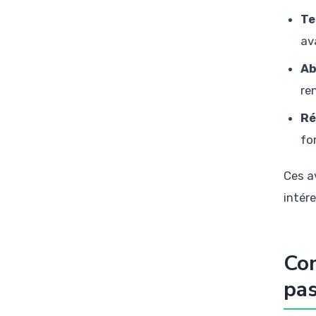
Te
av
Ab
re
Ré
fo
Ces a
intér
Com
pa