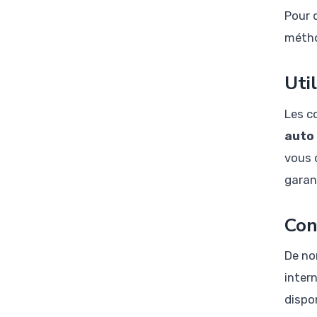
Pour d
métho
Uti
Les co
auto
vous 
garan
Con
De no
inter
dispo