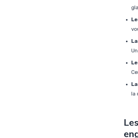
gl
Le
vo
La
Un
Le
Ce
La
la
Les
en