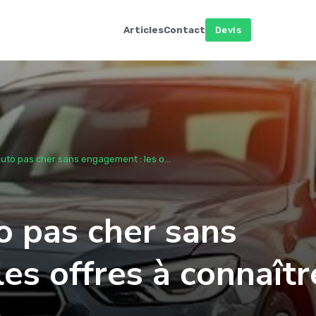
Articles
Contact
Devis
to pas cher sans engagement : les o...
o pas cher sans
es offres à connaîtr