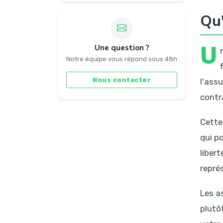
Qu'
U
Une question ?
Notre équipe vous répond sous 48h
Nous contacter
l'ass
contr
Cette
qui p
libert
repré
Les as
plutô