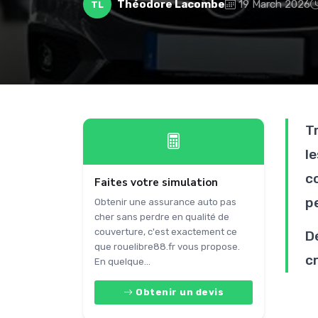
Théodore Lacombe
19 March 2026
TL
T
l
c
Faites votre simulation
p
Obtenir une assurance auto pas
cher sans perdre en qualité de
couverture, c'est exactement ce
D
que rouelibre88.fr vous propose.
cr
En quelque...
Obtenir un devis